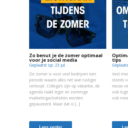
Zo benut je de zomer optimaal
Optima
voor je social media
tips
Geplaatst op:
23 jul.
Geplaats
De zomer is voor veel bedrijven een
Veel men
periode waarin alles net wat rustiger
steeds v
verloopt. Collega’s zijn op vakantie, de
nieuw ve
agenda raakt leger en sommige
ook logi
marketingactiviteiten worden
ook meer
gepauzeerd. Maar dat is
Lees verder
Le