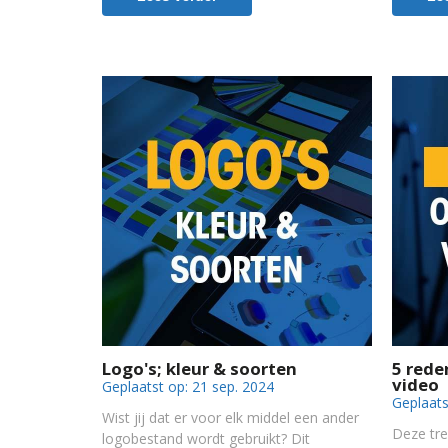
Logo's; kleur & soorten
5 rede
video
Geplaatst op:
21 sep. 2024
Geplaats
Wist jij dat er voor elk middel een ander
Deze tre
logobestand wordt gebruikt? Dit