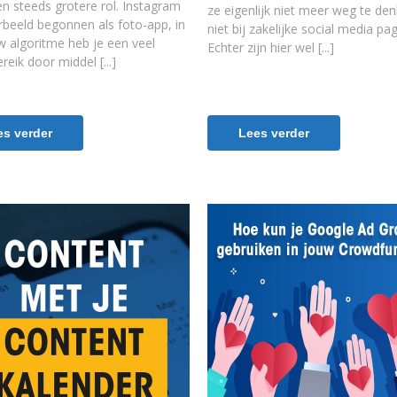
en steeds grotere rol. Instagram
ze eigenlijk niet meer weg te de
orbeeld begonnen als foto-app, in
niet bij zakelijke social media pag
w algoritme heb je een veel
Echter zijn hier wel
ereik door middel
es verder
Lees verder