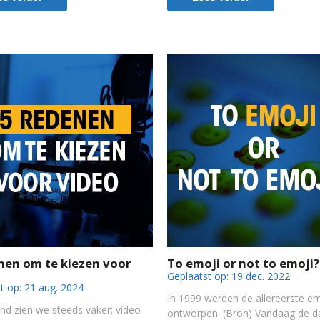
nen om te kiezen voor
To emoji or not to emoji?
Geplaatst op:
19 dec. 2022
t op:
21 aug. 2024
In 1999 werden de allereerste em
nd zien we steeds vaker; video
ontworpen. (Bron) Vandaag de da