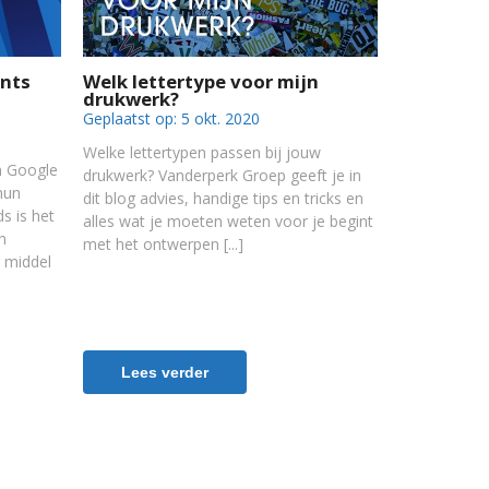
ants
Welk lettertype voor mijn
drukwerk?
Geplaatst op:
5 okt. 2020
Welke lettertypen passen bij jouw
n Google
drukwerk? Vanderperk Groep geeft je in
hun
dit blog advies, handige tips en tricks en
s is het
alles wat je moeten weten voor je begint
n
met het ontwerpen
 middel
Lees verder