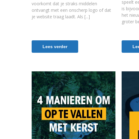
speelt e
voorkomt dat je straks middelen
is bijvo
ontvangt met een onscherp logo of dat
het nieu
je website traag laadt. Als
groter b
Lees verder
Le