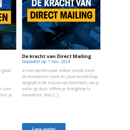
De kracht van Direct Mailing
Geplaatst op:
1 nov. 2024
l gaan
In een wereld waar online steeds meer
de boventoon voert en jouw boodschap
wegvalt in de massa van berichten, val je
e oren.
extra op door offline je doelgroep te
Voor je
benaderen. Kies
Lees verder