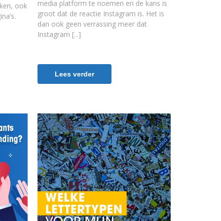
media platform te noemen en de kans is
nken, ook
groot dat de reactie Instagram is. Het is
ina’s.
dan ook geen verrassing meer dat
Instagram
Lees verder