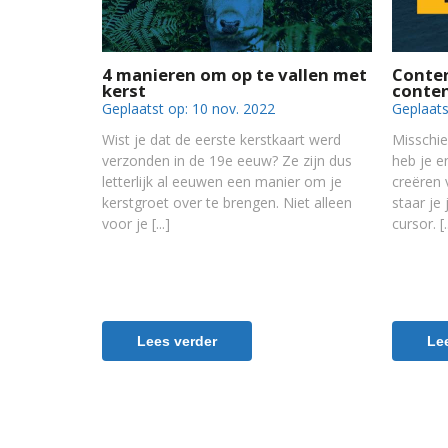
4 manieren om op te vallen met
Conten
kerst
conte
Geplaatst op:
10 nov. 2022
Geplaats
Wist je dat de eerste kerstkaart werd
Misschie
verzonden in de 19e eeuw? Ze zijn dus
heb je e
letterlijk al eeuwen een manier om je
creëren 
kerstgroet over te brengen. Niet alleen
staar je
voor je
cursor.
Lees verder
Le