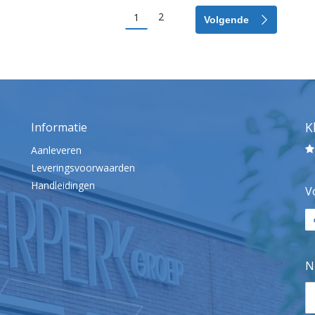
2
1
K
Informatie
Aanleveren
Leveringsvoorwaarden
Handleidingen
V
N