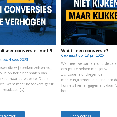
liseer conversies met 9
Wat is een conversie?
Geplaatst op:
28 jul. 2025
t op:
4 sep. 2025
Wanneer we samen rond de tafe
sen die wij spreken zetten nog
om jou te helpen met jouw
ol in op het binnenhalen van
zichtbaarheid, vliegen de
rkeer naar de website. Dat is
marketingtermen je al snel om d
sch, want meer bezoekers geeft
Funnels hier, engagement daar. 
 resultaat.
het
es verder
Lees verder