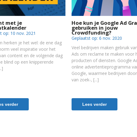
t met je
Hoe kun je Google Ad Gr
ntkalender
gebruiken in jouw
Crowdfunding?
t op:
10 nov. 2021
Geplaatst op:
6 nov. 2020
n herken je het wel: de ene dag
Veel bedrijven maken gebruik va
norm veel inspiratie voor het
Ads om reclame te maken voor 
van content en de volgende dag
producten of diensten. Google Ad
 je blind op een knipperende
online advertentieprogramma va
Google, waarmee bedrijven door
van zoek-,
es verder
Lees verder