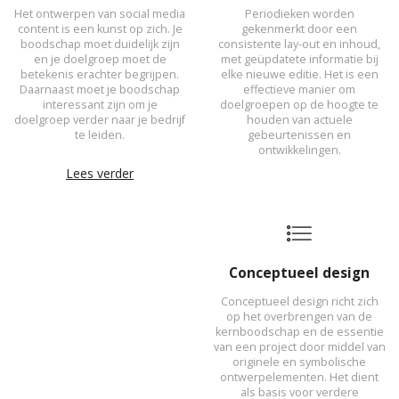
Het ontwerpen van social media
Periodieken worden
content is een kunst op zich. Je
gekenmerkt door een
boodschap moet duidelijk zijn
consistente lay-out en inhoud,
en je doelgroep moet de
met geüpdatete informatie bij
betekenis erachter begrijpen.
elke nieuwe editie. Het is een
Daarnaast moet je boodschap
effectieve manier om
interessant zijn om je
doelgroepen op de hoogte te
doelgroep verder naar je bedrijf
houden van actuele
te leiden.
gebeurtenissen en
ontwikkelingen.
Lees verder
Conceptueel design
Conceptueel design richt zich
op het overbrengen van de
kernboodschap en de essentie
van een project door middel van
originele en symbolische
ontwerpelementen. Het dient
als basis voor verdere