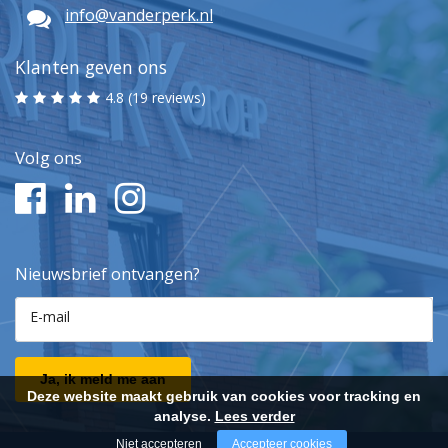
info@vanderperk.nl
Klanten geven ons
4.8 (19 reviews)
Volg ons
Nieuwsbrief ontvangen?
E-mail
Ja, ik meld me aan
Deze website maakt gebruik van cookies voor tracking en
analyse.
Lees verder
Niet accepteren
Accepteer cookies