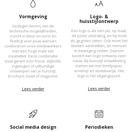
Vormgeving
Logo- &
huisstijlontwerp
Gedegen kennis van de
Een logo is als een jas; op maat,
technische mogelijkheden,
de juiste uitstraling, en hij moet
inzicht in kleur en vorm en
als gegoten zitten. Ook moet het
‘feeling’ voor jouw wensen
klanten aantrekken, en mensen
combineren onze medewerkers
in beweging zetten. Daarom
met een hoge mate van
luistert een logo-ontwerp zeer
creativiteit. Deze combinatie
nauw. Bij huisstijl ontwikkeling
staat garant voor frisse, stijlvolle,
starten we met briefpapier,
ingetogen of uitbundige
envelop en visitekaartje. Het
ontwerpen van je huisstijl,
logo is het uitgangspunt.
brochure, boek of magazine.
Lees verder
Lees verder
Social media design
Periodieken