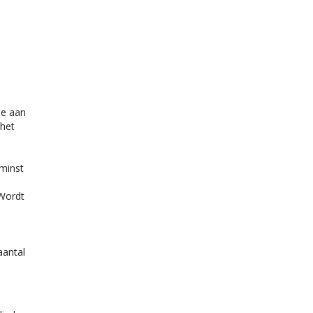
je aan
 het
 minst
 Wordt
aantal