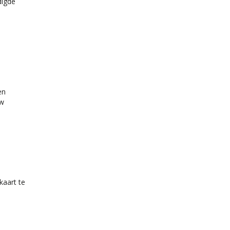
digde
e
en
uw
kaart te