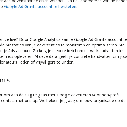
er aan bovenstaande eisen voldoet? Na het doorvoeren van de beno
 je
Google Ad Grants account te herstellen
.
an ze live? Door Google Analytics aan je Google Ad Grants account t
e prestaties van je advertenties te monitoren en optimaliseren. Stel
 je Ads account. Zo krijg je diepere inzichten uit welke advertenties 
 niets opleveren. Al deze data geeft je concrete handvatten om jo
ateurs, leden of vrijwilligers te vinden.
nts
hebt om aan de slag te gaan met Google adverteren voor non-profit
d contact met ons op. We helpen je graag om jouw organisatie op de 