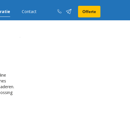
iratie
Contact
Offerte
line
gnes
naderen.
lossing