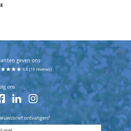
ng
lanten geven ons
4.8 (19 reviews)
olg ons
ieuwsbrief ontvangen?
E-mail