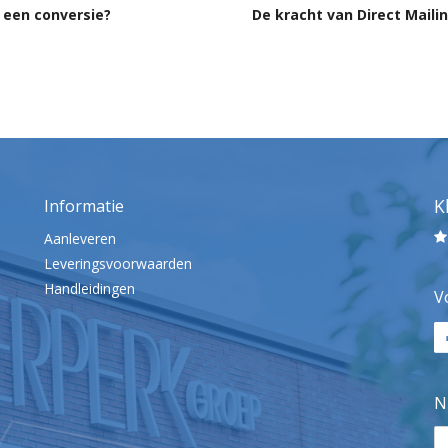
 een conversie?
De kracht van Direct Maili
K
Informatie
Aanleveren
Leveringsvoorwaarden
Handleidingen
V
N