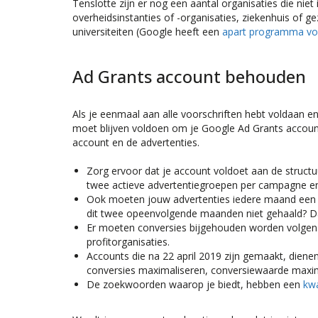
Tenslotte zijn er nog een aantal organisaties die nie
overheidsinstanties of -organisaties, ziekenhuis of 
universiteiten (Google heeft een
apart programma voo
Ad Grants account behouden
Als je eenmaal aan alle voorschriften hebt voldaan e
moet blijven voldoen om je Google Ad Grants account
account en de advertenties.
Zorg ervoor dat je account voldoet aan de structuur
twee actieve advertentiegroepen per campagne en 
Ook moeten jouw advertenties iedere maand een k
dit twee opeenvolgende maanden niet gehaald? Dan 
Er moeten conversies bijgehouden worden volgens 
profitorganisaties.
Accounts die na 22 april 2019 zijn gemaakt, dien
conversies maximaliseren, conversiewaarde maxi
De zoekwoorden waarop je biedt, hebben een
kwa