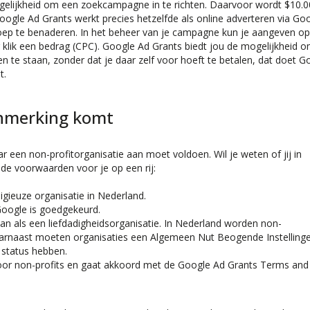
gelijkheid om een zoekcampagne in te richten. Daarvoor wordt $10.0
ogle Ad Grants werkt precies hetzelfde als online adverteren via Go
roep te benaderen. In het beheer van je campagne kun je aangeven o
 klik een bedrag (CPC). Google Ad Grants biedt jou de mogelijkheid 
 te staan, zonder dat je daar zelf voor hoeft te betalen, dat doet G
t.
anmerking komt
ar een non-profitorganisatie aan moet voldoen. Wil je weten of jij in
e voorwaarden voor je op een rij:
ligieuze organisatie in Nederland.
Google is goedgekeurd.
an als een liefdadigheidsorganisatie. In Nederland worden non-
arnaast moeten organisaties een Algemeen Nut Beogende Instelling
 status hebben.
oor non-profits en gaat akkoord met de Google Ad Grants Terms and