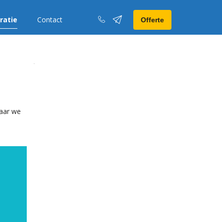
iratie
Contact
Offerte
waar we