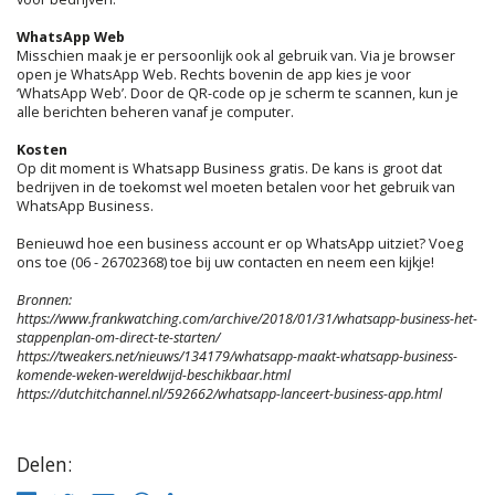
WhatsApp Web
Misschien maak je er persoonlijk ook al gebruik van. Via je browser
open je WhatsApp Web. Rechts bovenin de app kies je voor
‘WhatsApp Web’. Door de QR-code op je scherm te scannen, kun je
alle berichten beheren vanaf je computer.
Kosten
Op dit moment is Whatsapp Business gratis. De kans is groot dat
bedrijven in de toekomst wel moeten betalen voor het gebruik van
WhatsApp Business.
Benieuwd hoe een business account er op WhatsApp uitziet? Voeg
ons toe (06 - 26702368) toe bij uw contacten en neem een kijkje!
Bronnen:
https://www.frankwatching.com/archive/2018/01/31/whatsapp-business-het-
stappenplan-om-direct-te-starten/
https://tweakers.net/nieuws/134179/whatsapp-maakt-whatsapp-business-
komende-weken-wereldwijd-beschikbaa
r.html
https://dutchitchannel.nl/592662/whatsapp-lanceert-business-app.html
Delen: