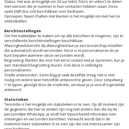
Status: Het was al mogelijk om 24 uur tekst, foto’s en video’s te delen
met mensen die je nummer in hun contacten hebben staan. Deze
optie blijft dus ook beschikbaar voor bedrijven.
Oproepen: Naast chatten met klanten is het mogelijk om met hen te
(video)bellen.
Berichtinstellingen
Om het makkelijker te maken om op alle berichten te reageren, zijn er
verschillende berichtinstellingen beschikbaar:
Afwezigheidsbericht: Bij afwezigheid kun je een boodschap instellen
die automatisch wordt verzonden. Deze is te personaliseren én je
kunt bepalen wanneer deze verzonden wordt.
Begroeting: Klanten die voor het eerst contact met je opnemen, kun je
een standaard begroeting sturen. Ook deze is volledig te
personaliseren.
Snelle antwoorden: Soms krijg je vaak dezelfde vraag. Het is niet
nodig om iedere keer hetzelfde antwoord te geven. Door simpelweg
‘/’ te typen, gevolgd door de sneltoets, verstuur je je vooraf ingestelde
antwoord.
Statistieken
Tenslotte is het mogelijk om statistieken in te zien. Op dit moment zijn
de gegevens die hier te vinden zijn nog niet anders dan die bij de
persoonlijke WhatsApp. Je vindt hier bijvoorbeeld informatie over
ontvangen en verzonden berichten. Verwacht wordt dat in de
toekomst meer statistieken in te zien zijn die ook interessanter zijn
voor bedrijven.