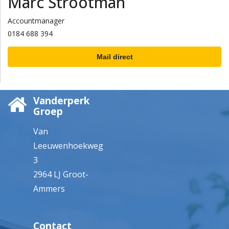
Marc Strootman
Accountmanager
0184 688 394
Mail direct
Vanderperk
Groep
Van
Leeuwenhoekweg
3
2964 LJ Groot-
Ammers
Contact