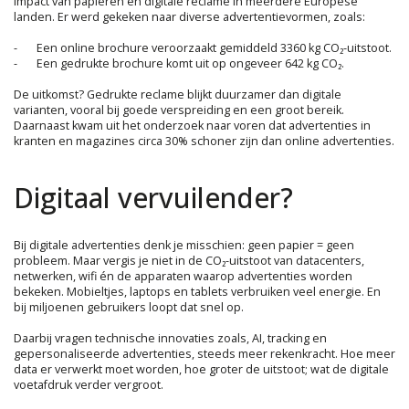
impact van papieren en digitale reclame in meerdere Europese
landen. Er werd gekeken naar diverse advertentievormen, zoals:
-
Een online brochure veroorzaakt gemiddeld 3360 kg CO₂-uitstoot.
-
Een gedrukte brochure komt uit op ongeveer 642 kg CO₂.
De uitkomst? Gedrukte reclame blijkt duurzamer dan digitale
varianten, vooral bij goede verspreiding en een groot bereik.
Daarnaast kwam uit het onderzoek naar voren dat advertenties in
kranten en magazines circa 30% schoner zijn dan online advertenties.
Digitaal vervuilender?
Bij digitale advertenties denk je misschien: geen papier = geen
probleem. Maar vergis je niet in de CO₂-uitstoot van datacenters,
netwerken, wifi én de apparaten waarop advertenties worden
bekeken. Mobieltjes, laptops en tablets verbruiken veel energie. En
bij miljoenen gebruikers loopt dat snel op.
Daarbij vragen technische innovaties zoals, AI, tracking en
gepersonaliseerde advertenties, steeds meer rekenkracht. Hoe meer
data er verwerkt moet worden, hoe groter de uitstoot; wat de digitale
voetafdruk verder vergroot.