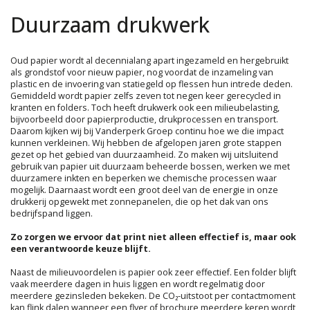
Duurzaam drukwerk
Oud papier wordt al decennialang apart ingezameld en hergebruikt
als grondstof voor nieuw papier, nog voordat de inzameling van
plastic en de invoering van statiegeld op flessen hun intrede deden.
Gemiddeld wordt papier zelfs zeven tot negen keer gerecycled in
kranten en folders. Toch heeft drukwerk ook een milieubelasting,
bijvoorbeeld door papierproductie, drukprocessen en transport.
Daarom kijken wij bij Vanderperk Groep continu hoe we die impact
kunnen verkleinen. Wij hebben de afgelopen jaren grote stappen
gezet op het gebied van duurzaamheid. Zo maken wij uitsluitend
gebruik van papier uit duurzaam beheerde bossen, werken we met
duurzamere inkten en beperken we chemische processen waar
mogelijk. Daarnaast wordt een groot deel van de energie in onze
drukkerij opgewekt met zonnepanelen, die op het dak van ons
bedrijfspand liggen.
Zo zorgen we ervoor dat print niet alleen effectief is, maar ook
een verantwoorde keuze blijft.
Naast de milieuvoordelen is papier ook zeer effectief. Een folder blijft
vaak meerdere dagen in huis liggen en wordt regelmatig door
meerdere gezinsleden bekeken. De CO₂-uitstoot per contactmoment
kan flink dalen wanneer een flyer of brochure meerdere keren wordt