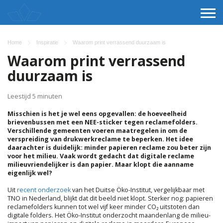
Home
Inspiratie
Waarom print verrassend duurzaam is
Waarom print verrassend
duurzaam is
Leestijd 5 minuten
Misschien is het je wel eens opgevallen: de hoeveelheid
brievenbussen met een NEE-sticker tegen reclamefolders.
Verschillende gemeenten voeren maatregelen in om de
verspreiding van drukwerkreclame te beperken. Het idee
daarachter is duidelijk: minder papieren reclame zou beter zijn
voor het milieu. Vaak wordt gedacht dat digitale reclame
milieuvriendelijker is dan papier. Maar klopt die aanname
eigenlijk wel?
Uit
recent onderzoek
van het Duitse Öko-Institut, vergelijkbaar met
TNO in Nederland, blijkt dat dit beeld niet klopt. Sterker nog: papieren
reclamefolders kunnen tot wel vijf keer minder CO₂ uitstoten dan
digitale folders. Het Öko-Institut onderzocht maandenlang de milieu-