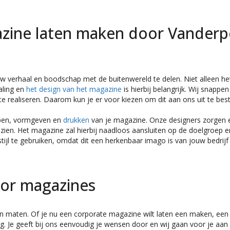
azine laten maken door Vanderp
uw verhaal en boodschap met de buitenwereld te delen. Niet alleen he
aling en
het design van het magazine
is hierbij belangrijk. Wij snappen
f te realiseren. Daarom kun je er voor kiezen om dit aan ons uit te bes
rpen, vormgeven en
drukken
van je magazine. Onze designers zorgen 
 zien. Het magazine zal hierbij naadloos aansluiten op de doelgroep 
sstijl te gebruiken, omdat dit een herkenbaar imago is van jouw bedrijf
oor magazines
 en maten. Of je nu een corporate magazine wilt laten een maken, ee
ig. Je geeft bij ons eenvoudig je wensen door en wij gaan voor je aan 