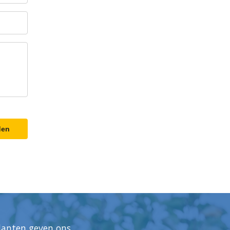
den
lanten geven ons