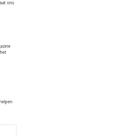
Laat ons
gazine
 het
 helpen