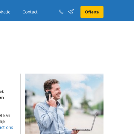
iratie
Contact
Offerte
et
en
l kan
ijk
ct ons