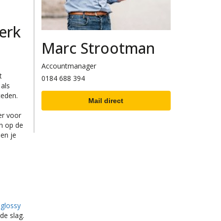
erk
Marc Strootman
Accountmanager
t
0184 688 394
 als
teden.
Mail direct
er voor
en op de
 en je
n
glossy
de slag.