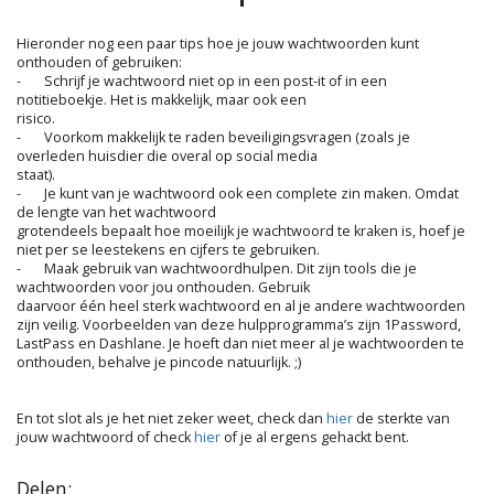
Hieronder nog een paar tips hoe je jouw wachtwoorden kunt
onthouden of gebruiken:
-
Schrijf je wachtwoord niet op in een post-it of in een
notitieboekje. Het is makkelijk, maar ook een
risico.
-
Voorkom makkelijk te raden beveiligingsvragen (zoals je
overleden huisdier die overal op social media
staat).
-
Je kunt van je wachtwoord ook een complete zin maken. Omdat
de lengte van het wachtwoord
grotendeels bepaalt hoe moeilijk je wachtwoord te kraken is, hoef je
niet per se leestekens en cijfers te gebruiken.
-
Maak gebruik van wachtwoordhulpen. Dit zijn tools die je
wachtwoorden voor jou onthouden. Gebruik
daarvoor één heel sterk wachtwoord en al je andere wachtwoorden
zijn veilig. Voorbeelden van deze hulpprogramma’s zijn 1Password,
LastPass en Dashlane. Je hoeft dan niet meer al je wachtwoorden te
onthouden, behalve je pincode natuurlijk. ;)
En tot slot als je het niet zeker weet, check dan
hier
de sterkte van
jouw wachtwoord of check
hier
of je al ergens gehackt bent.
Delen: