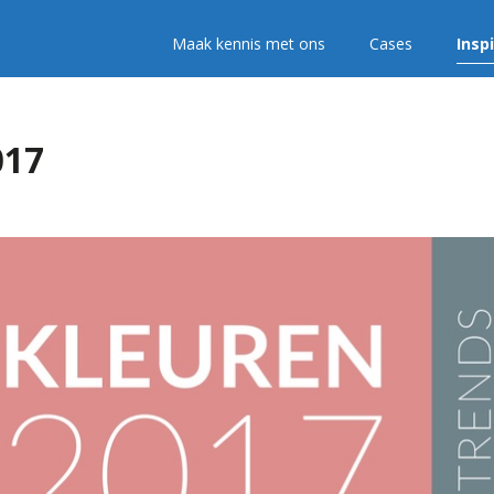
Maak kennis met ons
Cases
Insp
017