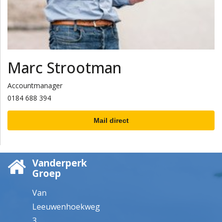
Marc Strootman
Accountmanager
0184 688 394
Mail direct
Vanderperk
Groep
Van
Leeuwenhoekweg
3