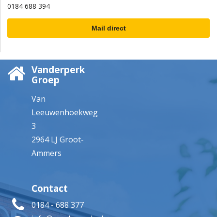
0184 688 394
Mail direct
Vanderperk
Groep
Van
Leeuwenhoekweg
3
2964 LJ Groot-
Ammers
Contact
0184 - 688 377