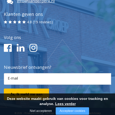
info@vanderperk.nl
Klanten geven ons
4.8 (19 reviews)
Volg ons
Nieuwsbrief ontvangen?
E-mail
Ja, ik meld me aan
Deze website maakt gebruik van cookies voor tracking en
analyse.
Lees verder
Niet accepteren
Accepteer cookies
© 2026 -
Privacyverklaring
-
Sitemap
-
Website realisatie door Vanderperk Groep