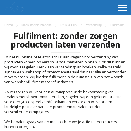
Home
Maak kennis met ons
Druk & Print
Verzending
Fulfilment
Fulfilment: zonder zorgen
producten laten verzenden
Of het nu online of telefonisch is: aanvragen voor verzending van
producten komen op verschillende manieren binnen. Ook dit kunnen
wij voor u regelen. Denk aan verzending van boeken welke besteld
zijn via een webshop of promotiemateriaal dat naar filialen verzonden
moet worden. Wij bieden fulfilment in de ruimste zin van het woord:
van webshopfulfilment tot refundacties.
Zo verzorgen wij voor een autoimporteur de bevoorrading van
dealers met showroommaterialen, regelen wij een geldretour actie
voor een grote speelgoedfabrikant en verzorgen wij voor een
landelijke politieke partij de promotiematerialen rondom
verschillende campagnes.
We bepalen graag samen met jou hoe we je actie tot een succes
kunnen brengen.