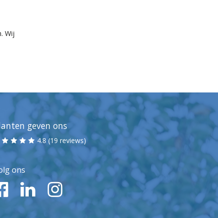
. Wij
lanten geven ons
4.8 (19 reviews)
olg ons