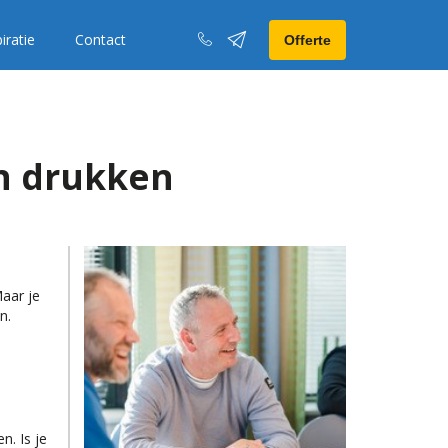
iratie
Contact
Offerte
en drukken
Maar je
en.
n. Is je