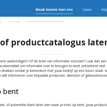
Maak kennis met ons
Cases
Insp
Brochures/productcatalogus
ij
Promotie
of productcatalogus lat
nt aankondigen? Of de lezer van informatie voorzien? Laat dan een
icatiemiddel om informatie over te brengen en kent ontzettend veel
n drukken omdat je binnenkort met jouw bedrijf op een beurs staat. 
wilt informeren over bepaalde producten, diensten of gebeurteniss
p bent
t, of potentiële klant laten zien waar je trots op bent: jouw producte