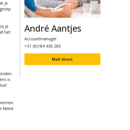
at je
lgroep
André Aantjes
ij je
at het
Accountmanager
+31 (0)184 430 285
Mail direct
ebonden
ens is
oel:
n nemen.
e kleine