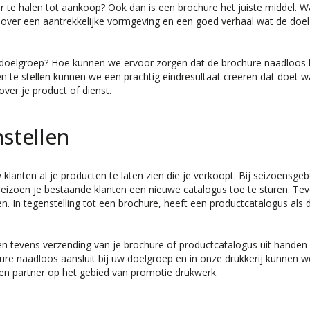
r te halen tot aankoop? Ook dan is een brochure het juiste middel. W
n over een aantrekkelijke vormgeving en een goed verhaal wat de doe
 doelgroep? Hoe kunnen we ervoor zorgen dat de brochure naadloos b
gen te stellen kunnen we een prachtig eindresultaat creëren dat doet w
ver je product of dienst.
stellen
klanten al je producten te laten zien die je verkoopt. Bij seizoensg
eizoen je bestaande klanten een nieuwe catalogus toe te sturen. Tev
 In tegenstelling tot een brochure, heeft een productcatalogus als d
en tevens verzending van je brochure of productcatalogus uit hande
re naadloos aansluit bij uw doelgroep en in onze drukkerij kunnen w
aren partner op het gebied van promotie drukwerk.