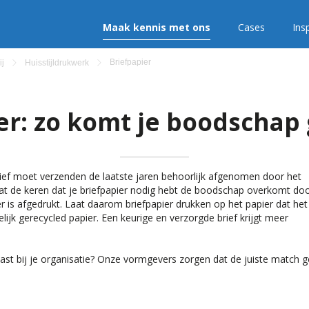
Maak kennis met ons
Cases
Insp
Briefpapier
ij
Huisstijldrukwerk
er: zo komt je boodschap
rief moet verzenden de laatste jaren behoorlijk afgenomen door het
 dat de keren dat je briefpapier nodig hebt de boodschap overkomt doo
er is afgedrukt. Laat daarom briefpapier drukken op het papier dat het 
delijk gerecycled papier. Een keurige en verzorgde brief krijgt meer
past bij je organisatie? Onze vormgevers zorgen dat de juiste match