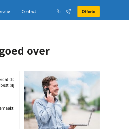
iratie
Contact
Offerte
 goed over
rdat dit
best bij
 gemaakt