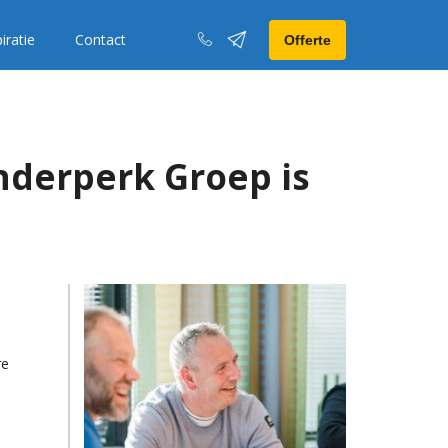
iratie
Contact
Offerte
nderperk Groep is
re