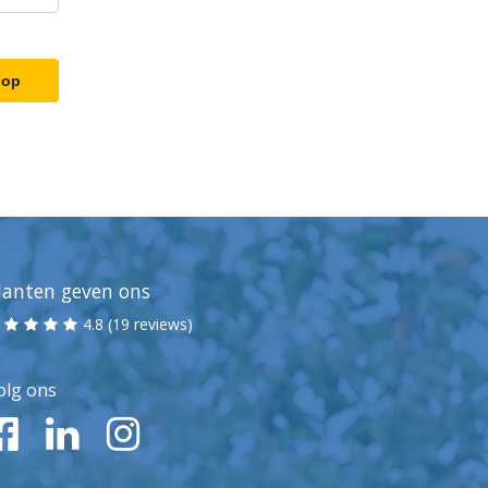
 op
lanten geven ons
4.8 (19 reviews)
olg ons