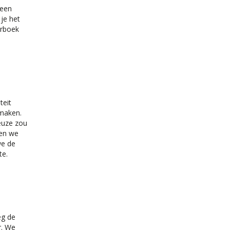
 een
je het
arboek
teit
 maken.
euze zou
ben we
we de
te.
eg de
r. We