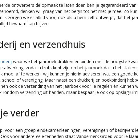
iseerde ontwerpers de opmaak te laten doen ben je gegarandeerd van
n genoemd, denken wij graag van het begin tot het met je mee. Zo kun 
urlijk zorgen we er altijd voor, ook als u hem zelf ontwerpt, dat het ja
ltijd bewaard kan blijven.
derij en verzendhuis
nderij
waar we het jaarboek drukken en binden met de hoogste kwali
e afwerking, zodat u trots kunt zijn op het jaarboek dat u hebt laten
ek mooi af te werken, wij kunnen je hierin adviseren wat een goede k
jf, school of vereniging. Maar naast een drukkerij en boekbinderij heb
unnen ook de verzending van het jaarboek voor je regelen én kunnen 
ek rondom verzending uit handen, maar bespaar je ook op opslagruim
je verder
. Voor een groep eindexamenleerlingen, verenigingen of bedrijven: l
 Ook voor andere gelegenheden staat Vanderperk Groep voor je klaa