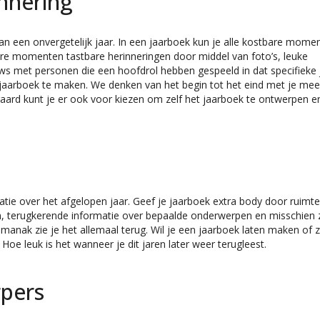
innering
aan een onvergetelijk jaar. In een jaarboek kun je alle kostbare mome
re momenten tastbare herinneringen door middel van foto’s, leuke
ws met personen die een hoofdrol hebben gespeeld in dat specifieke 
jaarboek te maken. We denken van het begin tot het eind met je mee
ard kunt je er ook voor kiezen om zelf het jaarboek te ontwerpen en
atie over het afgelopen jaar. Geef je jaarboek extra body door ruimt
 terugkerende informatie over bepaalde onderwerpen en misschien z
manak zie je het allemaal terug. Wil je een jaarboek laten maken of z
e leuk is het wanneer je dit jaren later weer terugleest.
rpers