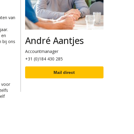
nten van
jaar.
 en
André Aantjes
 bij ons
Accountmanager
+31 (0)184 430 285
Mail direct
e voor
elfs
elf