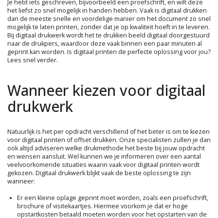
Je hebt iets geschreven, bijvoorbeeld een proefschrift, en wilt deze
het liefst zo snel mogelijk in handen hebben. Vaak is digitaal drukken
dan de meeste snelle en voordelige manier om het document zo snel
mogelijk te laten printen, zonder dat je op kwaliteit hoeft in te leveren.
Bij digitaal drukwerk wordt het te drukken beeld digitaal doorgestuurd
naar de drukpers, waardoor deze vaak binnen een paar minuten al
geprint kan worden. Is digitaal printen de perfecte oplossing voor jou?
Lees snel verder.
Wanneer kiezen voor digitaal
drukwerk
Natuurlijk is het per opdracht verschillend of het beter is om te kiezen
voor digitaal printen of offset drukken. Onze specialisten zullen je dan
ook altijd adviseren welke drukmethode het beste bij jouw opdracht
en wensen aansluit. Wel kunnen we je informeren over een aantal
veelvoorkomende situaties waarin vaak voor digitaal printen wordt
gekozen. Digitaal drukwerk blijkt vaak de beste oplossing te zijn
wanneer:
Er een kleine oplage geprint moet worden, zoals een proefschrift,
brochure of visitekaartjes. Hiermee voorkom je dat er hoge
opstartkosten betaald moeten worden voor het opstarten van de