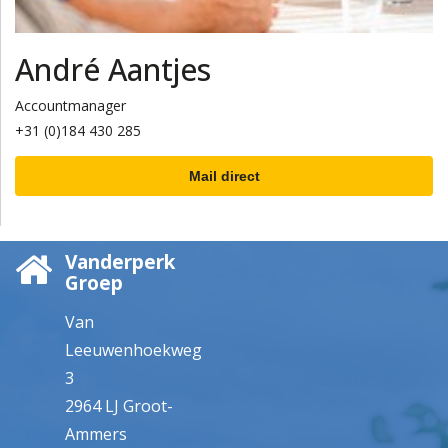
André Aantjes
Accountmanager
+31 (0)184 430 285
Mail direct
Vanderperk
Groep
Van
Leeuwenhoekweg
3
2964 LJ Groot-
Ammers