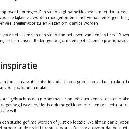
hap over te brengen. Een video zegt namelijk zoveel meer dan alleen
voor de kijker. Ze worden meegenomen in het verhaal en krijgen het 
er veel sneller voor zullen kiezen om klant te worden.
en voor het kijken van een video dan het lezen van een lap tekst. Bove
hangen bij mensen. Reden genoeg om een professionele promotievide
inspiratie
ven jou alvast wat inspiratie zodat je een goede keuze kunt maken. 
wij voor jou kunnen maken:
 wordt gebracht is een mooie manier om de klant kennis te laten mak
st toegevoegd worden. Het is ook mogelijk om met een presentator of 
s je wil!
 een studio gefilmd worden of juist op locatie. We filmen dan bijvoor
 product in de praktijk gebruikt wordt. Dat zorgt ervoor dat de klant 