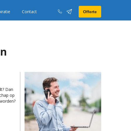
iratie
Contact
Offerte
en
dt? Dan
schap op
geworden?