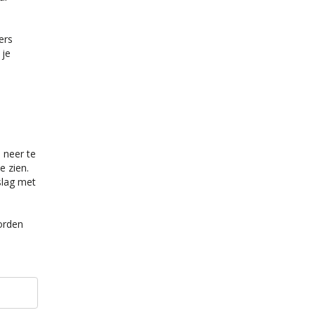
ers
 je
 neer te
e zien.
slag met
orden