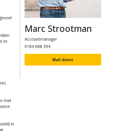
gevoel
Marc Strootman
ndien
Accountmanager
o te
0184 688 394
Mail direct
Lees
en met
voice-
beeld in
al