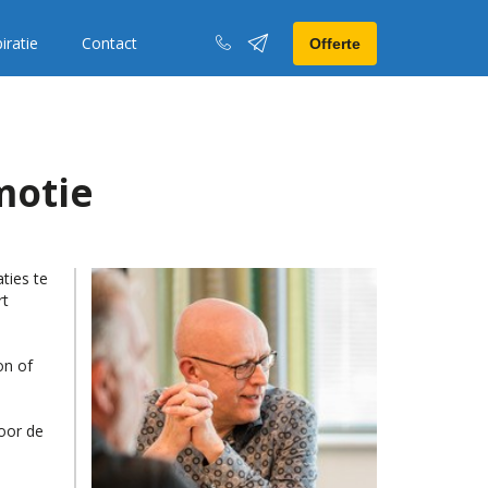
iratie
Contact
Offerte
motie
ties te
rt
on of
oor de