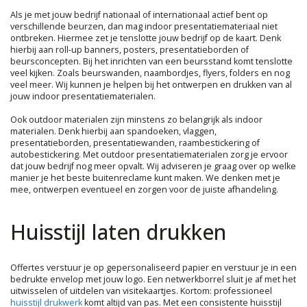
Als je met jouw bedrijf nationaal of internationaal actief bent op
verschillende beurzen, dan mag indoor presentatiemateriaal niet
ontbreken. Hiermee zet je tenslotte jouw bedrijf op de kaart. Denk
hierbij aan roll-up banners, posters, presentatieborden of
beursconcepten. Bij het inrichten van een beursstand komt tenslotte
veel kijken. Zoals beurswanden, naambordjes, flyers, folders en nog
veel meer. Wij kunnen je helpen bij het ontwerpen en drukken van al
jouw indoor presentatiematerialen.
Ook outdoor materialen zijn minstens zo belangrijk als indoor
materialen. Denk hierbij aan spandoeken, vlaggen,
presentatieborden, presentatiewanden, raambestickering of
autobestickering. Met outdoor presentatiematerialen zorg je ervoor
dat jouw bedrijf nog meer opvalt. Wij adviseren je graag over op welke
manier je het beste buitenreclame kunt maken. We denken met je
mee, ontwerpen eventueel en zorgen voor de juiste afhandeling.
Huisstijl laten drukken
Offertes verstuur je op gepersonaliseerd papier en verstuur je in een
bedrukte envelop met jouw logo. Een netwerkborrel sluit je af met het
uitwisselen of uitdelen van visitekaartjes. Kortom: professioneel
huisstijl drukwerk
komt altijd van pas. Met een consistente huisstijl