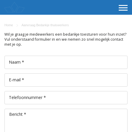
Home
Aanvraag Bedankje thuiswerkers
Wil je graag je medewerkers een bedankje toesturen voor hun inzet?
Vul onderstaand formulier in en we nemen zo snel mogelijk contact
met je op.
Naam *
E-mail *
Telefoonnummer *
Bericht *